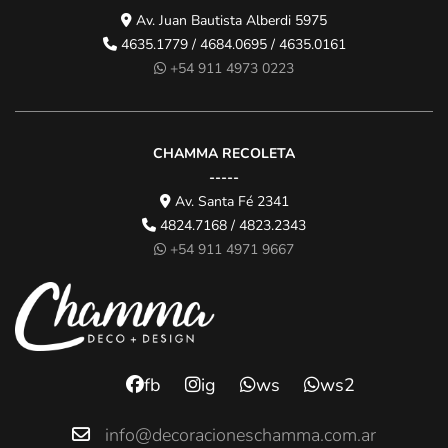
Av. Juan Bautista Alberdi 5975
4635.1779 / 4684.0695 / 4635.0161
+54 911 4973 0223
CHAMMA RECOLETA
-----
Av. Santa Fé 2341
4824.7168 / 4823.2343
+54 911 4971 9667
fb
ig
ws
ws2
info@decoracioneschamma.com.ar